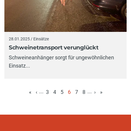
28.01.2025 / Einsätze
Schweinetransport verunglückt
Schweineanhänger sorgt für ungewöhnlichen
Einsatz...
...
...
«
‹
3
4
5
6
7
8
›
»
(aktuell)