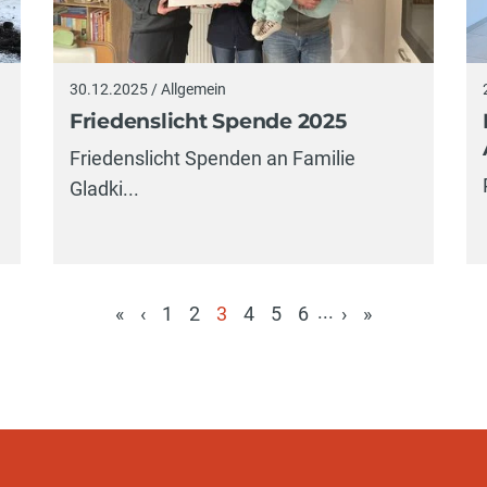
30.12.2025 / Allgemein
Friedenslicht Spende 2025
Friedenslicht Spenden an Familie
Gladki...
...
«
‹
1
2
3
4
5
6
›
»
(aktuell)