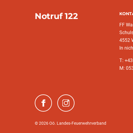
Notruf 122
KONT
FF War
Schuls
4552 
In nic
T: +4
M: 053
(neues Fenster)
(neues Fenster)
© 2026 Oö. Landes-Feuerwehrverband