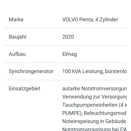
Marke
VOLVO Penta, 4 Zylinder
Baujahr
2020
Aufbau
Elmag
Synchrongenerator
100 kVA Leistung, bürstenlos
Einsatzgebiet
autarke Notstromversorgung,
Verwendung zur Versorgung 
Tauchpumpeneinheiten (4 x
PUMPE), Beleuchtungsmodul
Noteinspeisung in Gebäude,
Notstromversorgung bei FW