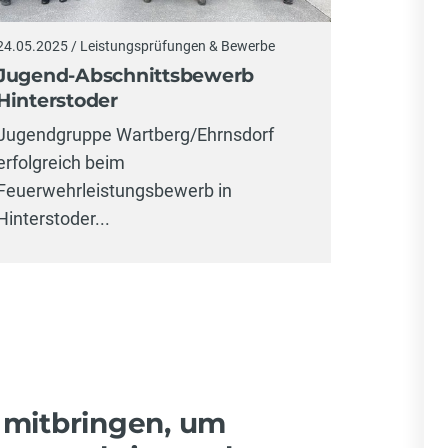
10.05.2025
24.05.2025 / Leistungsprüfungen & Bewerbe
Goldre
Jugend-Abschnittsbewerb
Hinterstoder
Jugendgr
Jugendgruppe Wartberg/Ehrnsdorf
gewinnt 
erfolgreich beim
Feuerweh
Feuerwehrleistungsbewerb in
Großendo
Hinterstoder...
 mitbringen, um