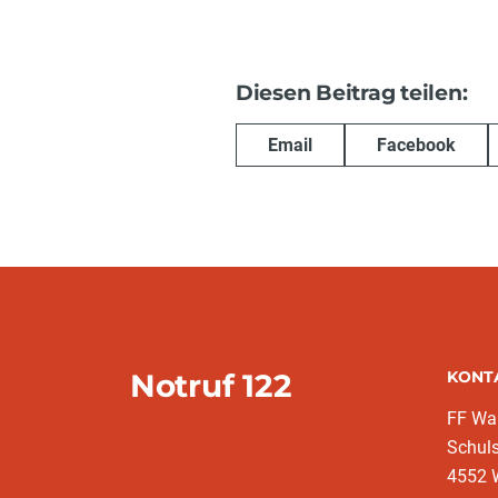
Diesen Beitrag teilen:
Email
Facebook
Notruf 122
KONT
FF War
Schuls
4552 