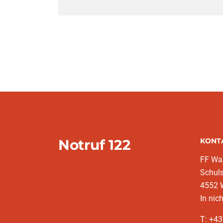
Notruf 122
KONT
FF War
Schuls
4552 
In nic
T: +4