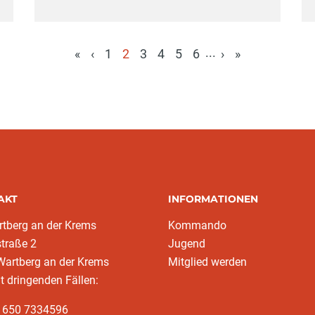
...
«
‹
1
2
3
4
5
6
›
»
(aktuell)
AKT
INFORMATIONEN
tberg an der Krems
Kommando
traße 2
Jugend
Wartberg an der Krems
Mitglied werden
ht dringenden Fällen:
3 650 7334596