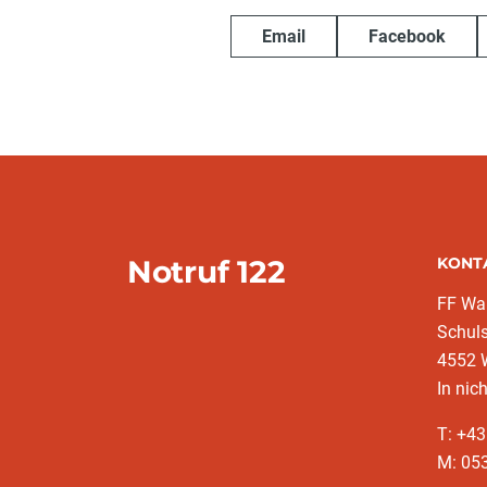
Email
Facebook
Notruf 122
KONT
FF War
Schuls
4552 
In nic
T: +4
M: 053