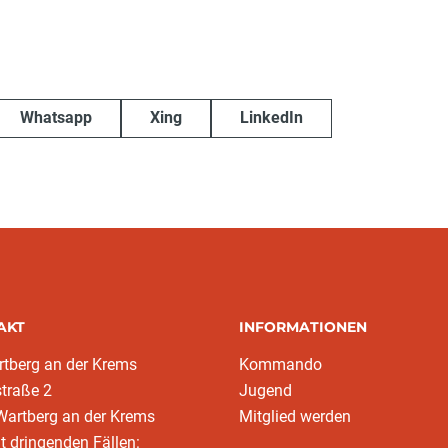
Whatsapp
Xing
LinkedIn
AKT
INFORMATIONEN
tberg an der Krems
Kommando
traße 2
Jugend
Wartberg an der Krems
Mitglied werden
ht dringenden Fällen: