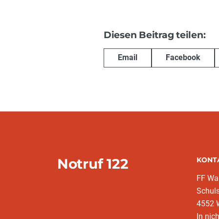
Diesen Beitrag teilen:
Email
Facebook
Notruf 122
KONT
FF War
Schuls
4552 
In nic