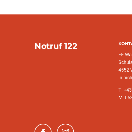
Notruf 122
KONT
FF War
Schuls
4552 
In nic
T: +4
M: 053