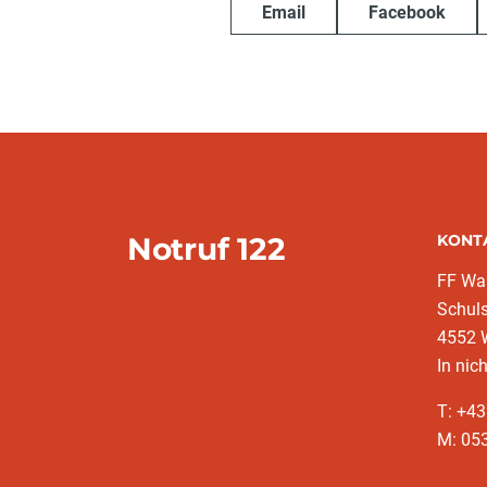
Email
Facebook
Notruf 122
KONT
FF War
Schuls
4552 
In nic
T: +4
M: 053