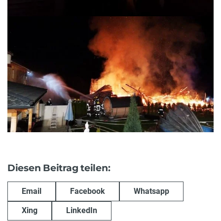
Diesen Beitrag teilen:
Email
Facebook
Whatsapp
Xing
LinkedIn