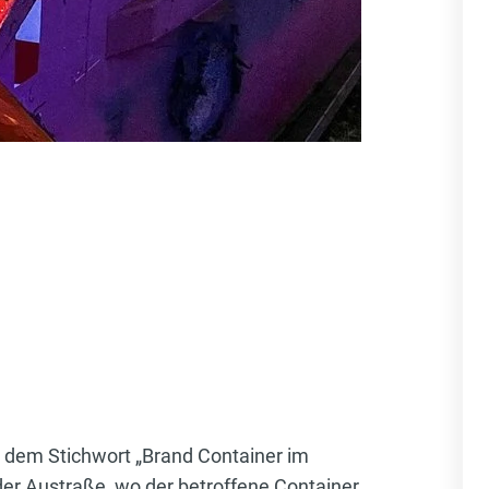
t dem Stichwort „Brand Container im
der Austraße, wo der betroffene Container