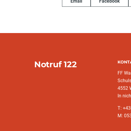
Email
Facebook
Notruf 122
KONT
FF War
Schuls
4552 
In nic
T: +4
M: 053