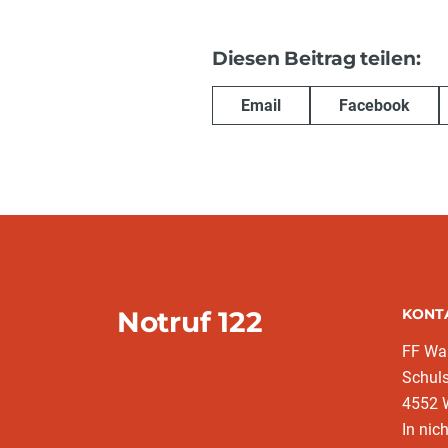
Diesen Beitrag teilen:
Email
Facebook
Notruf 122
KONT
FF War
Schuls
4552 
In nic